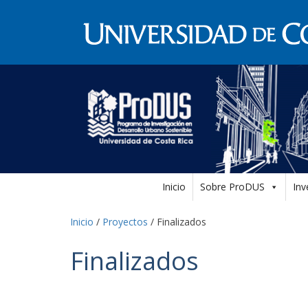
Inicio
Sobre ProDUS
Inv
Inicio
/
Proyectos
/
Finalizados
Finalizados