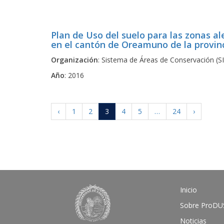
Plan de Uso del suelo para las zonas al
en el cantón de Oreamuno de la provin
Organización
: Sistema de Áreas de Conservación (S
Año
: 2016
‹
1
2
3
4
5
…
24
›
Inicio
Sobre ProDU
Noticias