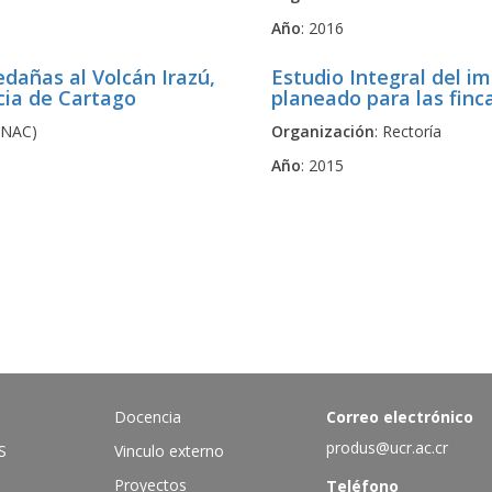
Año
: 2016
edañas al Volcán Irazú,
Estudio Integral del i
cia de Cartago
planeado para las finc
INAC)
Organización
: Rectoría
Año
: 2015
Docencia
Correo electrónico
produs@ucr.ac.cr
S
Vinculo externo
Proyectos
Teléfono