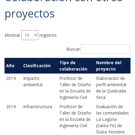
proyectos
Mostrar
registros
Buscar:
Tipo de
Nombre del
Año
Clasificación
colaboración
proyecto
Año
Clasificación
Tipo de
Nombre del
2014
Impacto
Profesor de
Elaboración de
colaboración
proyecto
ambiental
Taller de Diseño
perfil ambiental
en la Escuela de
de la Quebrada
Ingeniería Civil
Seca.
2014
Infraestructura
Profesor de
Evaluación de
Taller de Diseño
las comunidades
en la Escuela de
La Laguna
Ingeniería Civil
(Santa Fe) de
Dulce Nombre