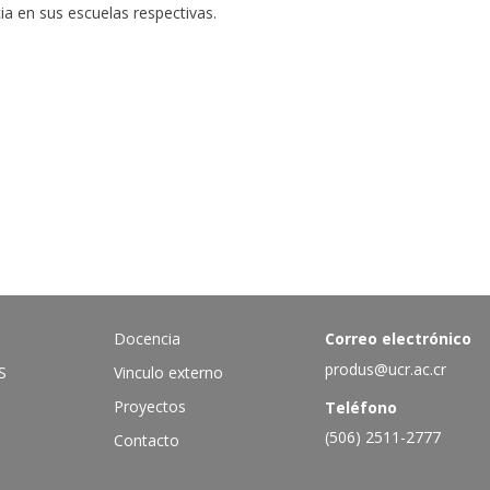
a en sus escuelas respectivas.
Docencia
Correo electrónico
produs@ucr.ac.cr
S
Vinculo externo
Proyectos
Teléfono
(506) 2511-2777
Contacto