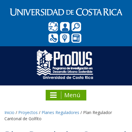
Menú
Inicio
/
Proyectos
/
Planes Reguladores
/
Plan Regulador
Cantonal de Golfito