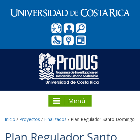
Menú
Inicio
/
Proyectos
/
Finalizados
/
Plan Regulador Santo Domingo
Plan Regulador Santo