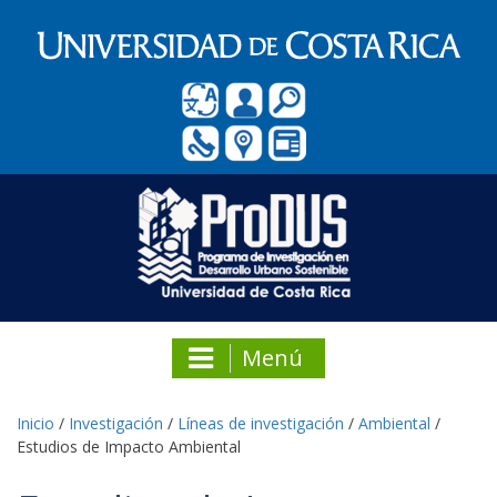
Menú
Inicio
/
Investigación
/
Líneas de investigación
/
Ambiental
/
Estudios de Impacto Ambiental