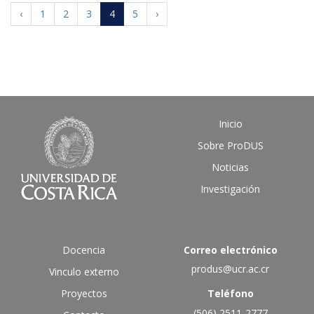
‹
1
2
3
4
5
›
Inicio
Sobre ProDUS
Noticias
Investigación
Docencia
Correo electrónico
produs@ucr.ac.cr
Vinculo externo
Proyectos
Teléfono
(506) 2511-2777