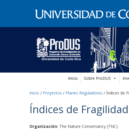
Inicio
Sobre ProDUS
Inv
Inicio
/
Proyectos
/
Planes Reguladores
/
Índices de F
Índices de Fragilida
Organización:
The Nature Conservancy (TNC)