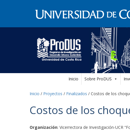
Inicio
Sobre ProDUS
Inv
Inicio
/
Proyectos
/
Finalizados
/
Costos de los choque
Costos de los choque
Organización
: Vicerrectora de Investigación-UCR “F