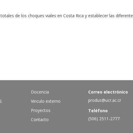
s totales de los choques viales en Costa Rica y establecer las diferen
Docencia
Correo electrónico
produs@ucr.ac.cr
S
Vinculo externo
Proyectos
Teléfono
(506) 2511-2777
Contacto