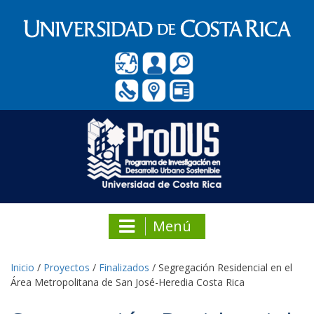
Menú
Inicio
/
Proyectos
/
Finalizados
/
Segregación Residencial en el
Área Metropolitana de San José-Heredia Costa Rica