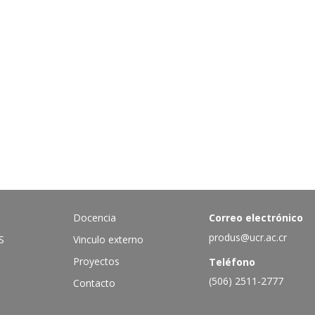
Docencia
Correo electrónico
produs@ucr.ac.cr
S
Vinculo externo
Proyectos
Teléfono
(506) 2511-2777
Contacto