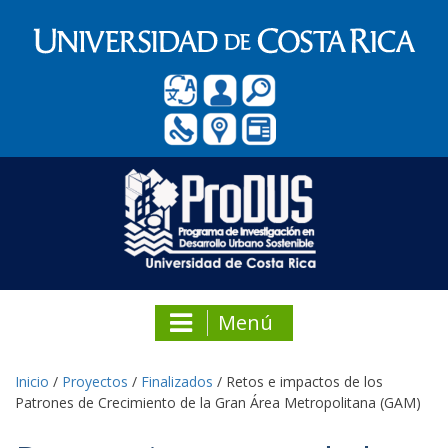
Menú
Inicio
/
Proyectos
/
Finalizados
/
Retos e impactos de los
Patrones de Crecimiento de la Gran Área Metropolitana (GAM)