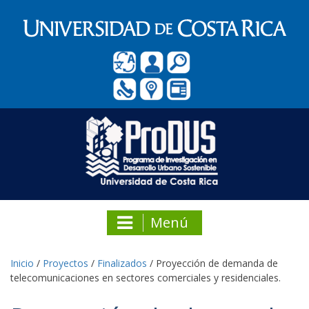
Menú
Inicio
/
Proyectos
/
Finalizados
/
Proyección de demanda de
telecomunicaciones en sectores comerciales y residenciales.