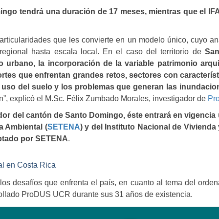
go tendrá una duración de 17 meses, mientras que el IFA d
 particularidades que les convierte en un modelo único, cuyo an
regional hasta escala local. En el caso del territorio de
San
o urbano, la incorporación de la variable patrimonio arqui
ortes que enfrentan grandes retos, sectores con característ
l uso del suelo y los problemas que generan las inundacio
ón”, explicó el M.Sc. Félix Zumbado Morales, investigador de
Pr
dor
del cantón de Santo Domingo, éste entrará en vigencia
a Ambiental (
SETENA
)
y
d
el
Instituto Nacional de Vivienda
ptado por
SETENA
.
ial en Costa Rica
os desafíos que enfrenta el país, en cuanto al tema del ordenam
rrollado ProDUS UCR durante sus 31 años de existencia.