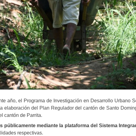
te año, el Programa de Investigación en Desarrollo Urbano S
a elaboración del Plan Regulador del cantón de Santo Doming
el cantón de Parrita.
s públicamente mediante la plataforma del Sistema Integr
lidades respectivas.