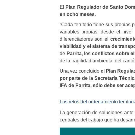
El
Plan Regulador de Santo Domin
en ocho meses
.
“Cada territorio tiene sus propias
variables propias, desde el nivel 
diferenciadores son el
crecimient
viabilidad y el sistema de transp
de
Parrita
, los
conflictos sobre e
de la fragilidad ambiental del cant
Una vez concluido
el
Plan Regula
por parte de
la Secretaría Técnic
IFA
de Parrita, sólo debe ser ace
Los retos del ordenamiento territor
La generación de soluciones ante l
centrales del trabajo que ha desa