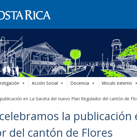
estigación
Acción Social
Docencia
Vínculo externo
blicación en La Gaceta del nuevo Plan Regulador del cantón de Flo
lebramos la publicación e
r del cantón de Flores