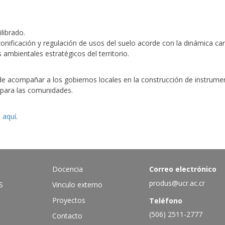
librado.
onificación y regulación de usos del suelo acorde con la dinámica can
 ambientales estratégicos del territorio.
compañar a los gobiernos locales en la construcción de instrument
e para las comunidades.
e
aquí
.
Docencia
Correo electrónico
produs@ucr.ac.cr
S
Vinculo externo
Proyectos
Teléfono
(506) 2511-2777
Contacto