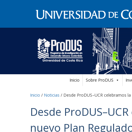
Inicio
Sobre ProDUS
Inv
Inicio
/
Noticias
/
Desde ProDUS–UCR celebramos la pu
Desde ProDUS–UCR ce
nuevo Plan Regulado